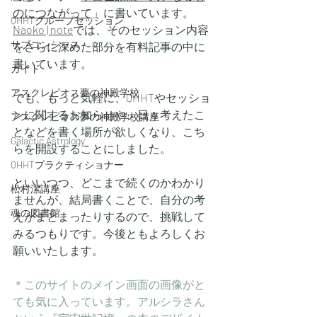
のにつながって
」に書いています。
QHHTグループセッション
Naoko | note
では、そのセッション内容
サブコンシャス
をさらに深めた部分を有料記事の中に
書いています。
ガイド
アスクレピオス夢の神殿学校
でも、もっと気軽に、QHHTやセッショ
ンに関するお知らせや、日々考えたこ
アスクレピオス夢の神殿学校講座
となどを書く場所が欲しくなり、こち
Galactic Astrology
らを開設することにしました。
QHHTプラクティショナー
といいつつ、どこまで続くのかわかり
松村潔講座
ませんが、結局書くことで、自分の考
魂の図書館
えがまとまったりするので、挑戦して
みるつもりです。今後ともよろしくお
願いいたします。
＊このサイトのメイン画面の画像がと
ても気に入っています。アルシラさん