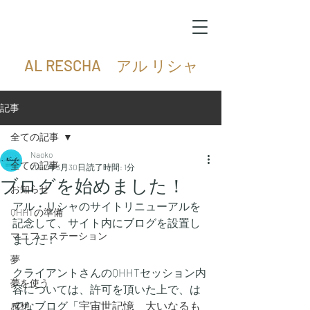
AL RESCHA アル リシャ
記事
全ての記事
Naoko
全ての記事
2022年3月30日
読了時間: 1分
ブログを始めました！
お知らせ
アル・リシャのサイトリニューアルを
QHHTの準備
記念して、サイト内にブログを設置し
マニフェステーション
ました！
夢
クライアントさんのQHHTセッション内
夢を使う
容については、許可を頂いた上で、は
てなブログ「
宇宙世記憶　大いなるも
感想