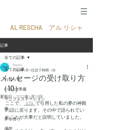
AL RESCHA アル リシャ
記事
全ての記事
Naoko
全ての記事
2022年4月11日
読了時間: 4分
メッセージの受け取り方
お知らせ
（10）
QHHTの準備
更新日：
2022年4月29日
マニフェステーション
ここで、
（3）
で引用した私の夢の神殿
夢
の話に戻ります。その中で語られてい
たことが大事だと説明していました。
夢を使う
感想