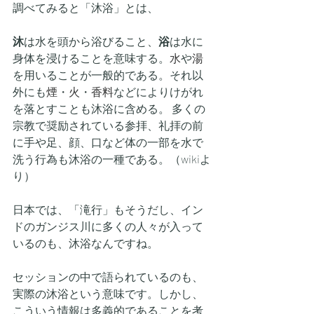
調べてみると「沐浴」とは、
沐
は水を頭から浴びること、
浴
は水に
身体を浸けることを意味する。
水
や
湯
を用いることが一般的である。それ以
外にも
煙
・
火
・
香料
などによりけがれ
を落とすことも沐浴に含める。 多くの
宗教で奨励されている参拝、礼拝の前
に手や足、顔、口など体の一部を水で
洗う行為も沐浴の一種である。（wikiよ
り）
日本では、「滝行」もそうだし、イン
ドのガンジス川に多くの人々が入って
いるのも、沐浴なんですね。
セッションの中で語られているのも、
実際の沐浴という意味です。しかし、
こういう情報は多義的であることを考