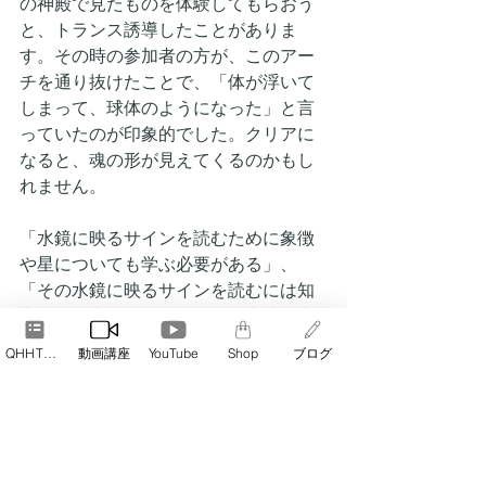
の神殿で見たものを体験してもらおう
と、トランス誘導したことがありま
す。その時の参加者の方が、このアー
チを通り抜けたことで、「体が浮いて
しまって、球体のようになった」と言
っていたのが印象的でした。クリアに
なると、魂の形が見えてくるのかもし
れません。
「水鏡に映るサインを読むために象徴
や星についても学ぶ必要がある」、
「その水鏡に映るサインを読むには知
識だけが必要なのではなく、直感も必
要。頭ではなく、ハートから読む必要
QHHT予約
動画講座
YouTube
Shop
ブログ
がある。読むには少し時間が必要で
す。心静かにしていないといけない」
と語っていますが、まさにメッセージ
の受け取るのに、必要なことがここに
は示されています。