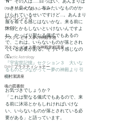
Ｎ
　その人は……白っぽい、あんまりは
っきり見えない。布みたいなものがか
QHHTグループセッション
けられているせいですけど…。あんまり
サブコンシャス
服を着てる感じはないかな。来る前に
ガイド
沐浴とかもしないといけないんですよ
ね。やっぱり聖なる儀式でもあるの
アスクレピオス夢の神殿学校
で、これは。いらないものが落とされ
アスクレピオス夢の神殿学校講座
ている必要がある。そういう感じなの
で。
Galactic Astrology
『宇宙世記憶』セクション３　大いな
QHHTプラクティショナー
るものとつながってー夢の神殿より 引
用
松村潔講座
魂の図書館
お気づきでしょうか？
「これは聖なる儀式でもあるので、来
る前に沐浴とかもしれければいけな
い、いらないものが落とされている必
要がある」と語っています。