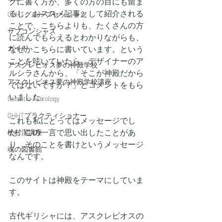
グに書く方が、多くの方の目にも留ま
るし、おススメ記事として紹介される
QHHTグループセッション
ことで、こちらよりも、たくさんの方
サブコンシャス
に読んでもらえるとわかりながらも、
ガイド
なぜかこちらに書いています。という
ことを呟いていたら、デザイナーのア
アスクレピオス夢の神殿学校
ルシラさんから、「そこが神殿だから
アスクレピオス夢の神殿学校講座
ではないですか？」とコメントをもら
いました。
Galactic Astrology
QHHTプラクティショナー
これも私にとってはメッセージでし
た。この一言で思い出したことがあ
松村潔講座
り、そのことを書けというメッセージ
魂の図書館
なんです。
このサイトは神殿をテーマにしていま
す。
古代ギリシャには、アスクレピオスの