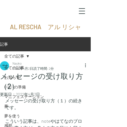
AL RESCHA アル リシャ
記事
全ての記事
Naoko
全ての記事
2022年4月2日
読了時間: 2分
メッセージの受け取り方
お知らせ
（2）
QHHTの準備
更新日：
2022年4月3日
マニフェステーション
メッセージの受け取り方（１）の続き
夢
です。
夢を使う
こういう記事は、noteやはてなのブロ
感想