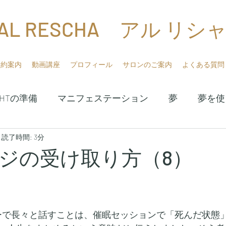
AL RESCHA アル リシ
予約案内
動画講座
プロフィール
サロンのご案内
よくある質問
HHTの準備
マニフェステーション
夢
夢を使
日
読了時間: 3分
サブコンシャス
ガイド
アスクレピオス夢の
ジの受け取り方（8）
校講座
Galactic Astrology
QHHTプラクティショ
ューで長々と話すことは、催眠セッションで「死んだ状態