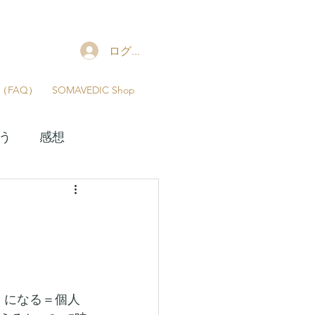
ャ
ログイン
（FAQ）
SOMAVEDIC Shop
う
感想
神殿学校
ナー
松村潔講座
」になる＝個人