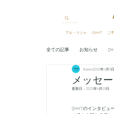
アル・リシャ
QHHT
ご
全ての記事
お知らせ
Q
QHHTグループセッション
Naoko
2022年4月9
メッセー
更新日：
2022年4月29日
アスクレピオス夢の神殿学
QHHTのインタビ
魂の図書館