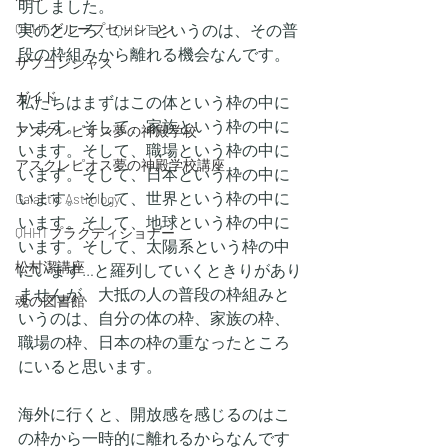
明しました。
QHHTグループセッション
実のところ、QHHTというのは、その普
段の枠組みから離れる機会なんです。
サブコンシャス
ガイド
私たちはまずはこの体という枠の中に
います。そして、家族という枠の中に
アスクレピオス夢の神殿学校
います。そして、職場という枠の中に
アスクレピオス夢の神殿学校講座
います。そして、日本という枠の中に
います。そして、世界という枠の中に
Galactic Astrology
います。そして、地球という枠の中に
QHHTプラクティショナー
います。そして、太陽系という枠の中
松村潔講座
にいます…と羅列していくときりがあり
ませんが、大抵の人の普段の枠組みと
魂の図書館
いうのは、自分の体の枠、家族の枠、
職場の枠、日本の枠の重なったところ
にいると思います。
海外に行くと、開放感を感じるのはこ
の枠から一時的に離れるからなんです