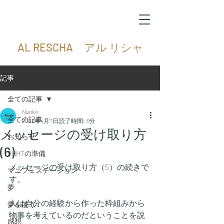
AL RESCHA アル リシャ
記事
全ての記事
Naoko
全ての記事
2022年4月7日
読了時間: 3分
メッセージの受け取り方
お知らせ
(6)
QHHTの準備
メッセージの受け取り方（5）の続きで
マニフェステーション
す。
夢
人は自分の経験から作った枠組みから
夢を使う
物事を考えているのだということを説
感想