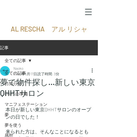
AL RESCHA アル リシャ
記事
全ての記事
Naoko
全ての記事
2022年6月17日
読了時間: 3分
夢で物件探し…新しい東京
お知らせ
QHHTサロン
QHHTの準備
マニフェステーション
本日が新しい東京QHHTサロンのオープ
夢
ンの日でした！
夢を使う
来られた方は、そんなことになるとも
感想