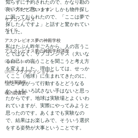
知らずに予約されたので、かなり勘の
QHHTグループセッション
良い方だと思います。しかも物件探し
に困っておられたので、「ここは夢で
サブコンシャス
探したんですよ」と話すと驚かれてい
ガイド
ました。
アスクレピオス夢の神殿学校
私はたぶん昨年ごろから、人の言うこ
アスクレピオス夢の神殿学校講座
とではなく、サブコンシャス（大いな
る自己）の言うことを聞こうと考え方
Galactic Astrology
を変えました。理由としては、せっか
QHHTプラクティショナー
くここ（地球）に生まれてきたのに、
松村潔講座
上とつながって行動するとどうなる
か、いろいろ試さない手はないと思っ
魂の図書館
たからです。地球は実験場とよくいわ
れていますが、実際にやってみようと
思ったのです。あくまでも実験なの
で、結果はお楽しみで、そういう選択
をする姿勢が大事ということです。