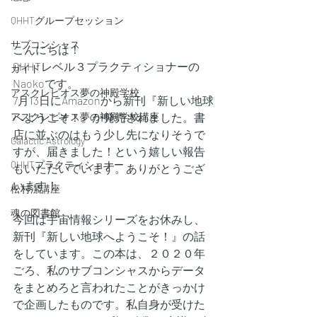
QHHTグループセッション
サブコンシャス
こんにちは！
QHHTレベル３プラクティショナーの
ガイド
Naokoです。
アスクレピオス夢の神殿学校
7月13日にAmazonから新刊『新しい地球
へようこそ！』が発売されました。書
アスクレピオス夢の神殿学校講座
店に並ぶのはもう少し先になりそうで
Galactic Astrology
すが、届きました！という嬉しい報告
QHHTプラクティショナー
もいただいています。ありがとうござ
います！
松村潔講座
魂の図書館
今回は宇宙情報シリーズをお休みし、
新刊『新しい地球へようこそ！』の話
をしています。この本は、２０２０年
ごろ、私のサブコンシャスからデータ
をまとめろと言われたことがきっかけ
で企画したものです。私自身が受けた