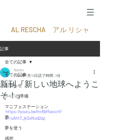
AL RESCHA アル リシャ
記事
全ての記事
Naoko
全ての記事
2024年7月16日
読了時間: 3分
新刊『新しい地球へようこ
お知らせ
そ！』
QHHTの準備
マニフェステーション
https://youtu.be/lnr6bf5wsc4?
夢
si=uAht7_jkSxNod2zp
夢を使う
感想