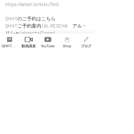
https://amzn.to/4cHJ7mO
QHHTのご予約はこちら
QHHTご予約案内 | AL RESCHA　アル・
リシャ (
alrescha17.com
)
QHHT予約
動画講座
YouTube
Shop
ブログ
最新記事
すべて表示