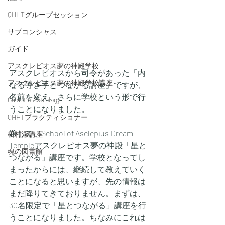
QHHTグループセッション
サブコンシャス
ガイド
アスクレピオス夢の神殿学校
アスクレピオスから司令があった「内
アスクレピオス夢の神殿学校講座
なる導き手とつながる講座」ですが、
名前を変え、さらに学校という形で行
Galactic Astrology
うことになりました。
QHHTプラクティショナー
題して、School of Asclepius Dream 
松村潔講座
Templeアスクレピオス夢の神殿「星と
魂の図書館
つながる」講座です。学校となってし
まったからには、継続して教えていく
ことになると思いますが、先の情報は
まだ降りてきておりません。まずは、
30名限定で「星とつながる」講座を行
うことになりました。ちなみにこれは