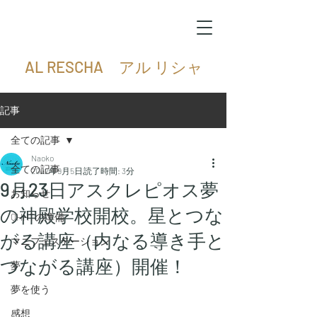
AL RESCHA アル リシャ
記事
全ての記事
Naoko
全ての記事
2022年9月5日
読了時間: 3分
9月23日アスクレピオス夢
お知らせ
の神殿学校開校。星とつな
QHHTの準備
がる講座（内なる導き手と
マニフェステーション
つながる講座）開催！
夢
夢を使う
感想