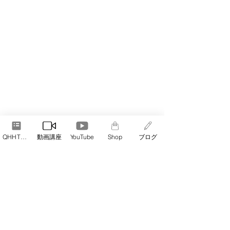
QHHT予約
動画講座
YouTube
Shop
ブログ
講座へのお申込みについてですが、以
下からできます。
一回目だけ、Peatixでも開催します。た
だ継続して受講すると決めておられる
場合は、こちらからお申込みいただけ
ると幸いです。