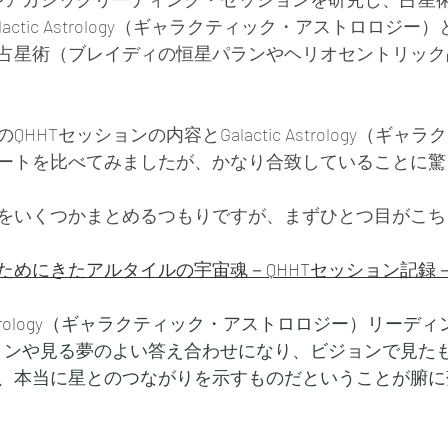
actic Astrology（ギャラクティック・アストロロジ
占星術（ブレイディの恒星パランやヘリオセントリック
HHTセッションの内容とGalactic Astrology（ギャ
ートを比べてみましたが、かなり合致していることに驚
をいくつかまとめるつもりですが、まずひとつ目がこち
ためにきたアルタイルの宇宙魂－QHHTセッション記録
c Astrology（ギャラクティック・アストロロジー）リー
ションや見る夢のよい答え合わせになり、ビジョンで見た
、本当に星とのつながりを示すものだということが腑に