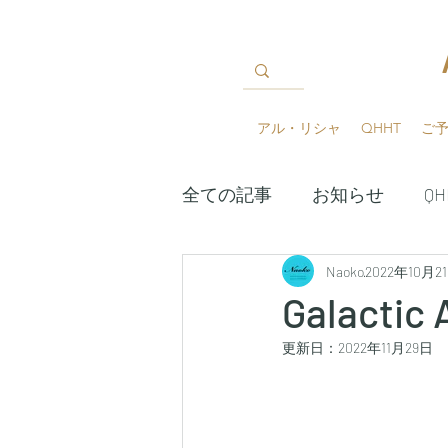
アル・リシャ
QHHT
ご
全ての記事
お知らせ
Q
QHHTグループセッション
Naoko
2022年10月2
Galacti
更新日：
2022年11月29日
アスクレピオス夢の神殿学
魂の図書館