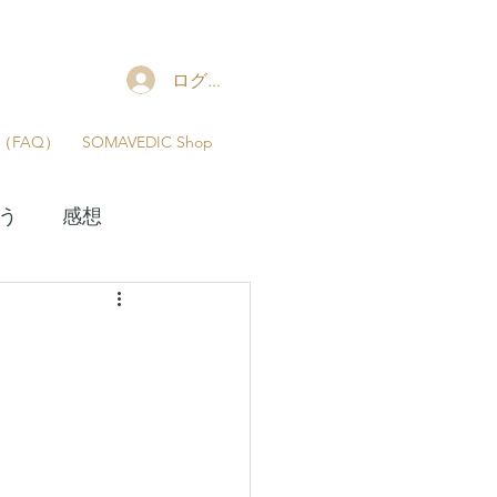
ャ
ログイン
（FAQ）
SOMAVEDIC Shop
う
感想
神殿学校
ナー
松村潔講座