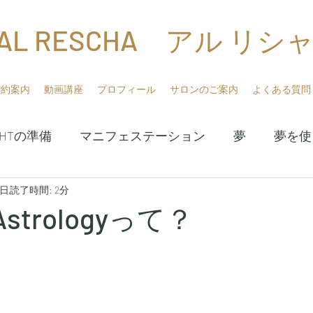
AL RESCHA アル リシ
予約案内
動画講座
プロフィール
サロンのご案内
よくある質問
HHTの準備
マニフェステーション
夢
夢を使
1日
読了時間: 2分
サブコンシャス
ガイド
アスクレピオス夢の
c Astrologyって？
校講座
Galactic Astrology
QHHTプラクティショ