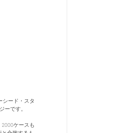
ーシード・スタ
ジーです。
2000ケースも
術と合致するも