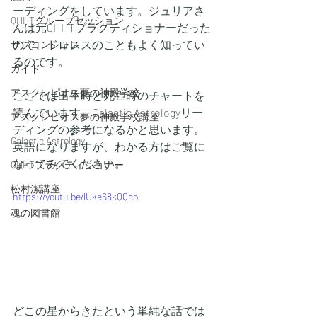
ーディングをしています。ジュリアさ
QHHTグループセッション
んは元QHHTプラクティショナーだった
ので、ドロレスのこともよく知ってい
サブコンシャス
るのです。
ガイド
アスクレピオス夢の神殿学校
ここでは出生時と死亡時のチャートを
読んでいます。Galactic Astrologyリー
アスクレピオス夢の神殿学校講座
ディングの参考になるかと思います。
Galactic Astrology
英語になりますが、わかる方はご覧に
なってみてください。
QHHTプラクティショナー
松村潔講座
https://youtu.be/lUke68kQQco
魂の図書館
どこの星からきたという単純な話では