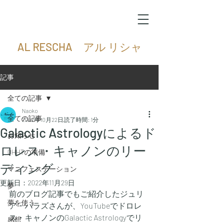
AL RESCHA アル リシャ
記事
全ての記事
Naoko
全ての記事
2022年10月22日
読了時間: 1分
Galactic Astrologyによるド
お知らせ
ロレス・キャノンのリー
QHHTの準備
ディング
マニフェステーション
更新日：
2022年11月29日
夢
前のブログ記事でもご紹介したジュリ
夢を使う
ア・バラズさんが、YouTubeでドロレ
ス・キャノンのGalactic Astrologyでリ
感想