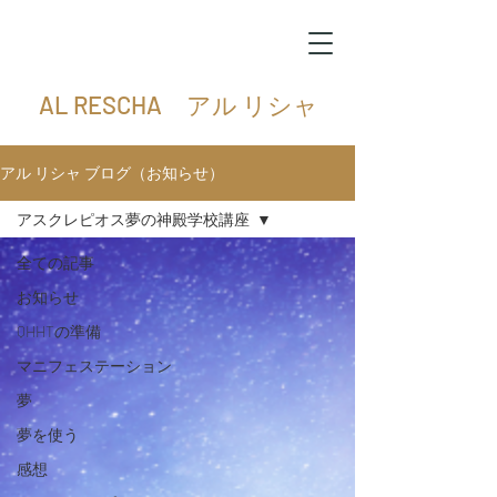
AL RESCHA アル リシャ
アル リシャ ブログ（お知らせ）
アスクレピオス夢の神殿学校講座
全ての記事
お知らせ
QHHTの準備
マニフェステーション
夢
夢を使う
感想