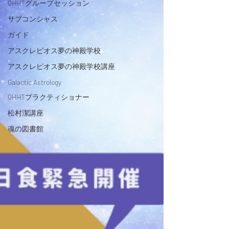
QHHTグループセッション
サブコンシャス
ガイド
アスクレピオス夢の神殿学校
アスクレピオス夢の神殿学校講座
Galactic Astrology
QHHTプラクティショナー
松村潔講座
魂の図書館