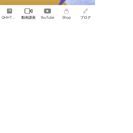
QHHT予約
動画講座
YouTube
Shop
ブログ
Naoko
2022年10月21日
読了時間: 2分
Galactic Astrology
Galactic Astrologyって？
Galactic Astrology（ギャラクティック・アストロロ