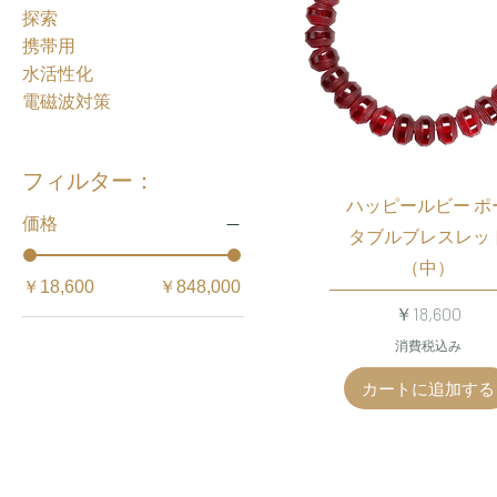
探索
携帯用
水活性化
電磁波対策
フィルター：
ハッピールビー ポ
価格
タブルブレスレッ
（中）
￥18,600
￥848,000
価格
￥18,600
消費税込み
カートに追加する