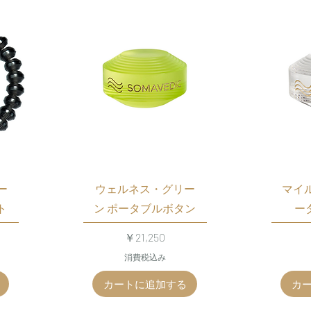
ー
ウェルネス・グリー
マイ
ト
ン ポータブルボタン
ー
価格
￥21,250
消費税込み
カートに追加する
カ