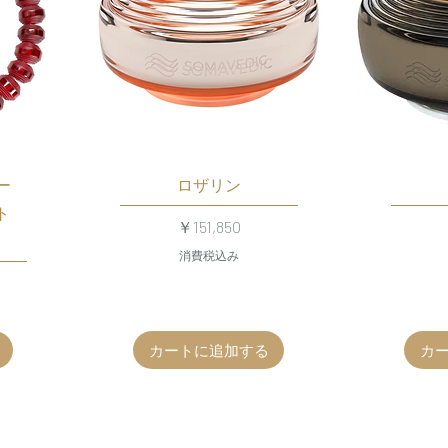
ー
ロザリン
ト
価格
￥151,850
消費税込み
カートに追加する
カ