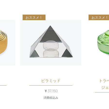
おススメ！
おススメ！
ピラミッド
トラ
ジェ
価格
￥37,150
消費税込み