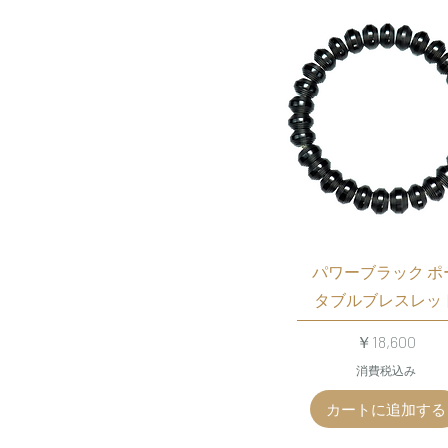
パワーブラック ポ
タブルブレスレッ
価格
￥18,600
消費税込み
カートに追加する