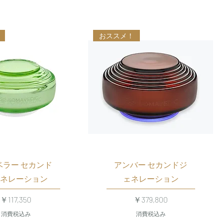
おススメ！
ベラー セカンド
アンバー セカンドジ
ネレーション
ェネレーション
価格
価格
￥117,350
￥379,800
消費税込み
消費税込み