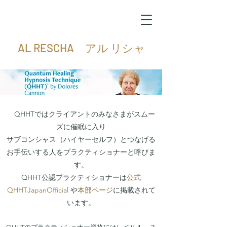
AL RESCHA アル リシャ
QHHT®プラクティショナーになるに
は
QHHTではクライアントのみなさまがスムー
ズに催眠に入り
サブコンシャス（ハイヤーセルフ）とつなげる
お手伝いする人を
プラクティショナーと呼びま
す。
QHHT公認プラクティショナーは
公式
QHHTJapanOfficial
や
本部ページ
に掲載されて
います。