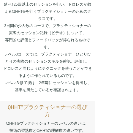
延べ125回以上のセッションを行い、ドロレスが教
えるQHHT®を行うプラクティショナーのためのク
ラスです。
3日間の少人数のコースで、プラクティショナーの
実際のセッション記録（ビデオ）について、
専門的な評価とフィードバックが得られるもので
す。
レベル3コースでは、プラクティショナーひとりひ
とりの実際のセッションスキルを確認、評価し、
ドロレスと同じようにテクニックを使うことができ
るように作られているものです。
​レベル３修了後は、2年毎にセッションを提出し、
基準を満たしているか確認されます。
＊このページのコース情報は画像を含め、ほどんど
QHHT®プラクティショナーの選び
が以下のQHHT本部のものを抜粋、翻訳したもので
方
す。
QHHT®プラクティショナーのレベルの違いは、
技術の習熟度とQHHTの理解度の違いです。