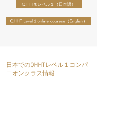
QHHT®レベル１（日本語）
QHHT Level１online courese（English）
​日本でのQHHTレベル１コンパ
ニオンクラス情報