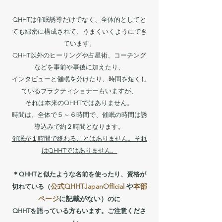
QHHTは催眠誘導だけでなく、全体的としてと
ても綿密に構成されて、うまくいくようにでき
ています。
QHHT以外のヒーリングや占星術、コーチング
などを事前や事後に加えたり、
インタビューと催眠を分けたり、時間を短くし
ているプラクティショナーもいますが、
それは本来のQHHTではありません。
時間は、全体で５～６時間で、催眠の時間は誘
導込みで約２時間となります。
催眠が１時間で終わることはありません。それ
はQHHTではありません。
＊QHHTと似たような名前を使ったり、資格が
公式QHHTJapanOfficial
や
本部
切れている（
ページ
に記載がない）
のに
QHHTを語っている方もいます。ご注意くださ