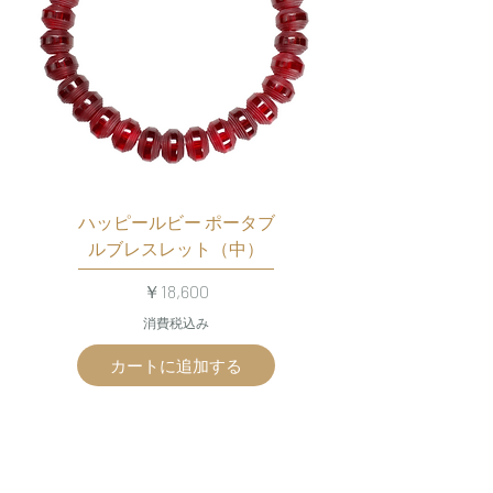
ハッピールビー ポータブ
ルブレスレット（中）
価格
￥18,600
消費税込み
カートに追加する