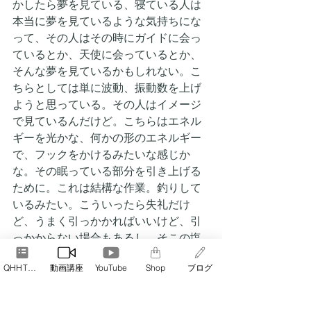
かしたら夢を見ている、寝ている人は
本当に夢を見ているような気持ちにな
って、その人はその時にガイドに会っ
ているとか、天使に会っているとか、
そんな夢を見ているかもしれない。こ
ちらとしては単に波動、振動数を上げ
ようと思っている。その人はイメージ
で見ているんだけど。こちらはエネル
ギーを光かな、何かの形のエネルギー
で、フックをかけるみたいな感じか
な。その眠っている部分を引き上げる
ために。これは結構な作業。釣りして
いるみたい。こういったら失礼だけ
ど、うまく引っかかればいいけど、引
っかからない場合もあるし。そこの塩
梅が難しい。
QHHT予約
動画講座
YouTube
Shop
ブログ
Ｓ　
本当に感覚的な作業という感じで
しょうか？
Ｎ
　感覚的ですよね。でも楽しいとい