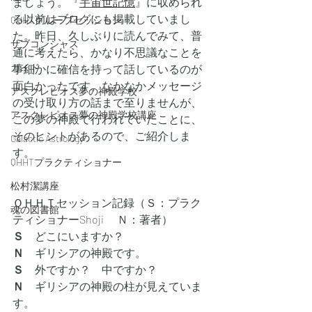
ましょう。『
宇宙世記憶
』に収められ
る以前はブログにも掲載していまし
QHHTグループセッション
た。昨日、久しぶりに読んでみて、普
サブコンシャス
通に考えたら、かなり不思議なことを
ガイド
事細かに確信を持って話しているのが
面白かったです。なかなかメッセージ
アスクレピオス夢の神殿学校
の受け取り方の話まで至りませんが、
アスクレピオス夢の神殿学校講座
この夢の神殿で行われていたことに、
そのヒントがあるので、ご紹介しま
Galactic Astrology
す。
QHHTプラクティショナー
松村潔講座
ＱＨＨＴセッション記録（Ｓ：プラク
魂の図書館
ティショナーShoji 　Ｎ：著者）
Ｓ　
どこにいますか？
Ｎ　
ギリシアの神殿です。
Ｓ　
外ですか？　中ですか？
Ｎ
　ギリシアの神殿の柱が見えていま
す。