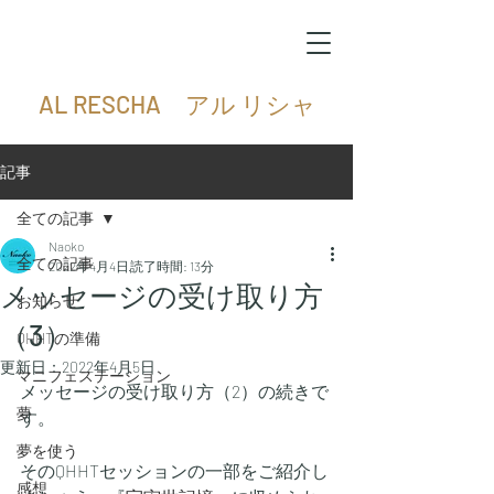
AL RESCHA アル リシャ
記事
全ての記事
Naoko
全ての記事
2022年4月4日
読了時間: 13分
メッセージの受け取り方
お知らせ
（3）
QHHTの準備
更新日：
2022年4月5日
マニフェステーション
メッセージの受け取り方（2）の続きで
夢
す。
夢を使う
そのQHHTセッションの一部をご紹介し
感想